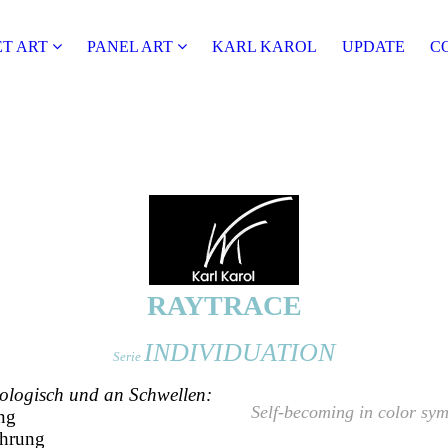
T ART
PANEL ART
KARL KAROL
UPDATE
C
RAYTRACE
INDIVIDUATION
Serie
ologisch und an Schwellen:
Self-becoming in color sym
ng
ährung